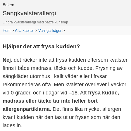
Boken
Sängkvalsterallergi
Lindra kvalsterallergi med bättre kunskap
Hem
>
Alla kapitel
>
Vanliga frågor
>
Hjälper det att frysa kudden?
Nej
, det räcker inte att frysa kudden eftersom kvalster
finns i både madrass, täcke och kudde. Frysning av
sängkläder utomhus i kallt väder eller i frysar
rekommenderas ofta. Men kvalster överlever i veckor
vid 0 grader, och i dagar vid –18. Att
frysa kudde,
madrass eller täcke tar inte heller bort
allergenpartiklarna
. Det finns lika mycket allergen
kvar i kudden när den tas ut ur frysen som när den
lades in.