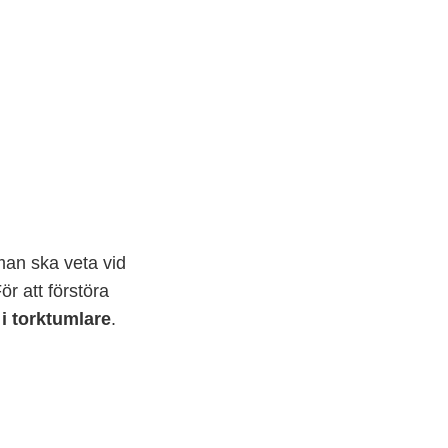
man ska veta vid
ör att förstöra
 i torktumlare
.