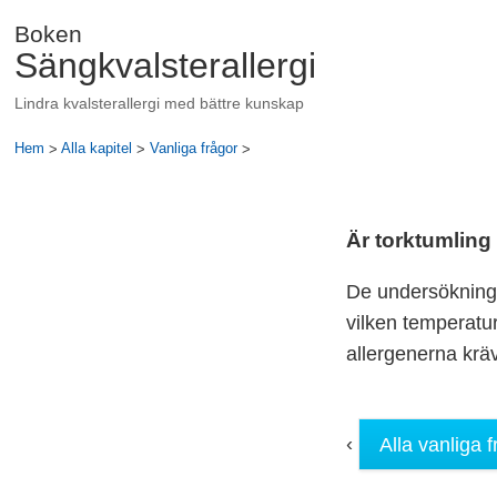
Boken
Sängkvalsterallergi
Lindra kvalsterallergi med bättre kunskap
Hem
>
Alla kapitel
>
Vanliga frågor
>
Är torktumling
De undersökninga
vilken temperatur
allergenerna krä
‹
Alla vanliga f